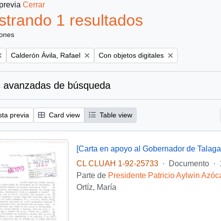
 previa
Cerrar
trando 1 resultados
iones
Remove filter:
Remove filter:
Calderón Ávila, Rafael
Con objetos digitales
 avanzadas de búsqueda
sta previa
Card view
Table view
[Carta en apoyo al Gobernador de Talaga
CL CLUAH 1-92-25733
·
Documento
·
Parte de
Presidente Patricio Aylwin Azóc
Ortíz, María