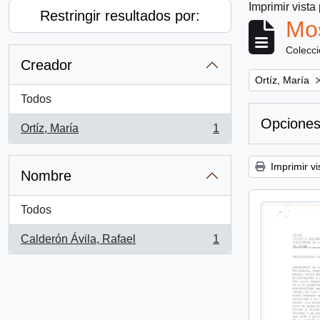
Imprimir vista
Restringir resultados por:
Mos
Colecc
Creador
Remove filter:
Ortíz, María
Todos
Opciones
Ortíz, María
1
, 1 resultados
Imprimir vi
Nombre
Todos
Calderón Ávila, Rafael
1
, 1 resultados