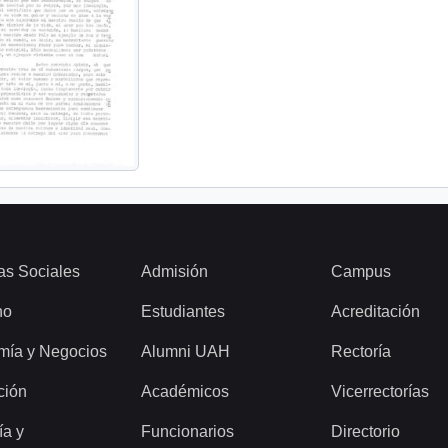
as Sociales
Admisión
Campus
ho
Estudiantes
Acreditación
mía y Negocios
Alumni UAH
Rectoría
ción
Académicos
Vicerrectorías
ía y
Funcionarios
Directorio