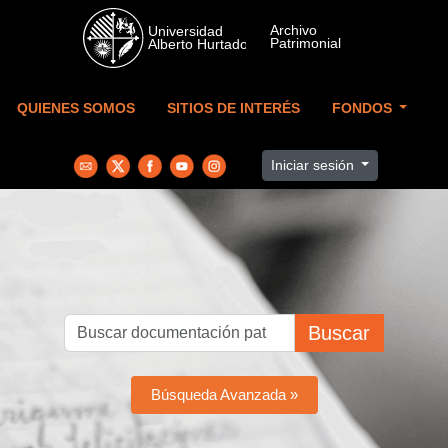
Skip to main content
QUIENES SOMOS
SITIOS DE INTERÉS
FONDOS
Iniciar sesión
Buscar
Búsqueda Avanzada »