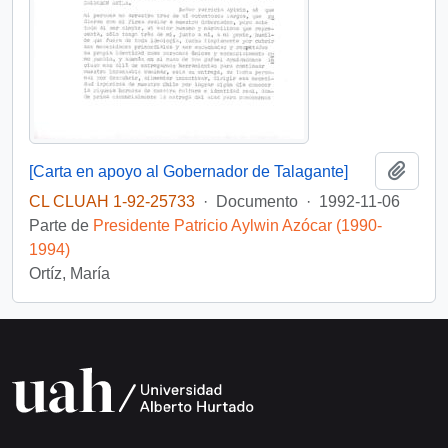
Añadi
[Carta en apoyo al Gobernador de Talagante]
CL CLUAH 1-92-25733
·
Documento
·
1992-11-06
Parte de
Presidente Patricio Aylwin Azócar (1990-
1994)
Ortíz, María