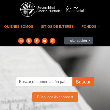
Skip to main content
QUIENES SOMOS
SITIOS DE INTERÉS
FONDOS
Iniciar sesión
Buscar
Búsqueda Avanzada »