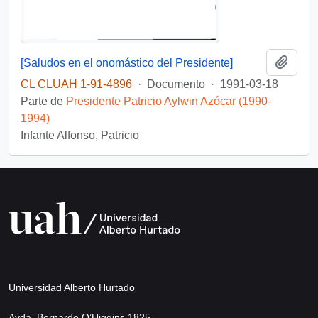
Añadi
[Saludos en el onomástico del Presidente]
CL CLUAH 1-91-4896
·
Documento
·
1991-03-18
Parte de
Presidente Patricio Aylwin Azócar (1990-
1994)
Infante Alfonso, Patricio
Universidad Alberto Hurtado
Avda. Bernardo O’Higgins 1825