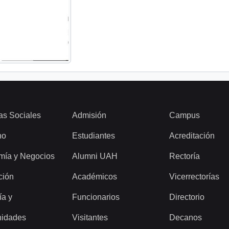
as Sociales
Admisión
Campus
ho
Estudiantes
Acreditación
mía y Negocios
Alumni UAH
Rectoría
ción
Académicos
Vicerrectorías
ía y
Funcionarios
Directorio
idades
Visitantes
Decanos