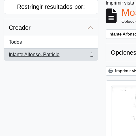
Imprimir vista
Restringir resultados por:
Mos
Colecc
Creador
Remove filter:
Infante Alfonso
Todos
Opciones
Infante Alfonso, Patricio
1
, 1 resultados
Imprimir vi