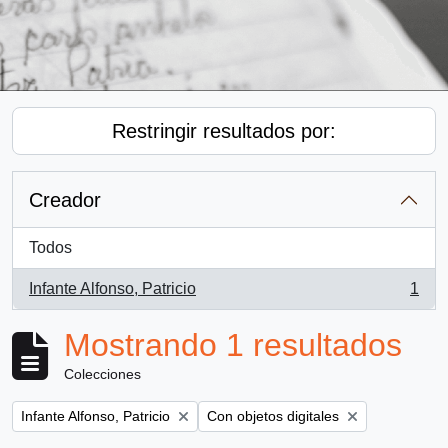
Restringir resultados por:
Creador
Todos
Infante Alfonso, Patricio
1
, 1 resultados
Mostrando 1 resultados
Colecciones
Remove filter:
Remove filter:
Infante Alfonso, Patricio
Con objetos digitales