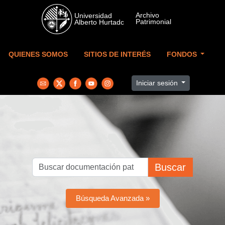
Skip to main content
QUIENES SOMOS
SITIOS DE INTERÉS
FONDOS
Iniciar sesión
Buscar
Búsqueda Avanzada »