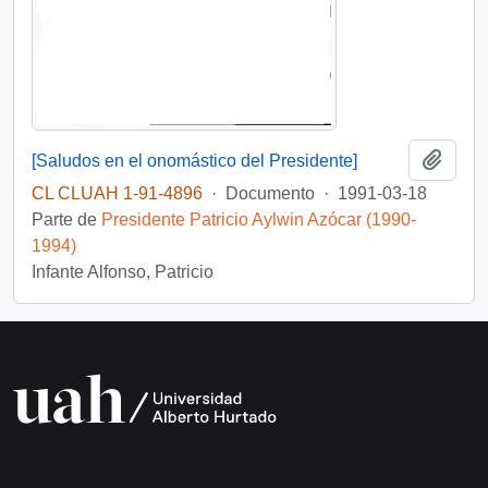
Añadi
[Saludos en el onomástico del Presidente]
CL CLUAH 1-91-4896
·
Documento
·
1991-03-18
Parte de
Presidente Patricio Aylwin Azócar (1990-
1994)
Infante Alfonso, Patricio