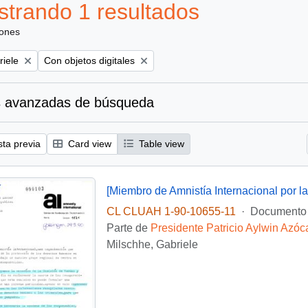
trando 1 resultados
iones
Remove filter:
riele
Con objetos digitales
 avanzadas de búsqueda
sta previa
Card view
Table view
CL CLUAH 1-90-10655-11
·
Documento
Parte de
Presidente Patricio Aylwin Azóc
Milschhe, Gabriele