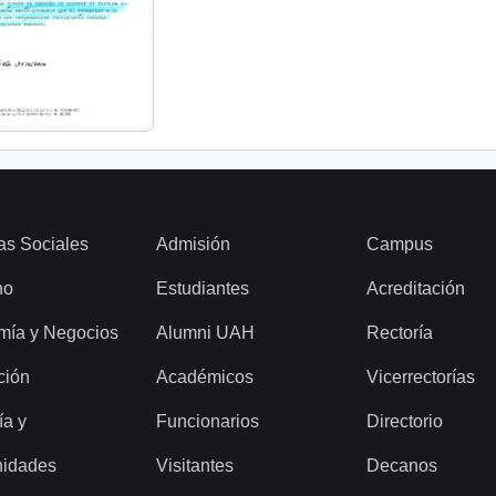
as Sociales
Admisión
Campus
ho
Estudiantes
Acreditación
mía y Negocios
Alumni UAH
Rectoría
ción
Académicos
Vicerrectorías
ía y
Funcionarios
Directorio
idades
Visitantes
Decanos