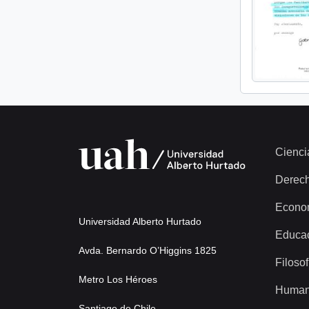
Cienci
Derec
Econo
Universidad Alberto Hurtado
Educa
Avda. Bernardo O’Higgins 1825
Filosof
Metro Los Héroes
Human
Santiago de Chile