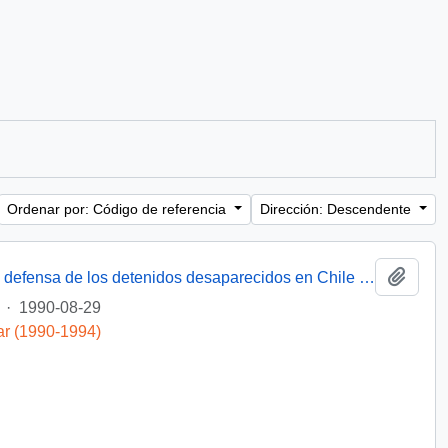
Ordenar por: Código de referencia
Dirección: Descendente
Añadi
[Miembro de Amnistía Internacional por la defensa de los detenidos desaparecidos en Chile felicita por la creación de la Comisión de de Verdad y Reconciliación]
·
1990-08-29
ar (1990-1994)