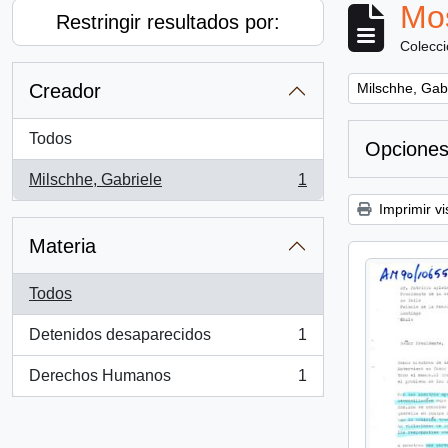
Mos
Restringir resultados por:
Colecc
Remove filter:
Creador
Milschhe, Gab
Todos
Opciones
Milschhe, Gabriele
1
, 1 resultados
Imprimir vi
Materia
Todos
Detenidos desaparecidos
1
, 1 resultados
Derechos Humanos
1
, 1 resultados