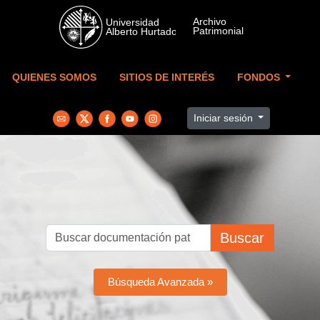
Skip to main content
QUIENES SOMOS
SITIOS DE INTERÉS
FONDOS
Iniciar sesión
Buscar
Búsqueda Avanzada »