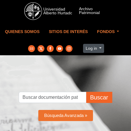
Skip to main content
QUIENES SOMOS
SITIOS DE INTERÉS
FONDOS
Log in
Buscar
Búsqueda Avanzada »