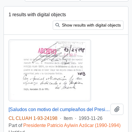
1 results with digital objects
Show results with digital objects
Add t
[Saludos con motivo del cumpleaños del Presidente]
CL CLUAH 1-93-24198
·
Item
·
1993-11-26
Part of
Presidente Patricio Aylwin Azócar (1990-1994)