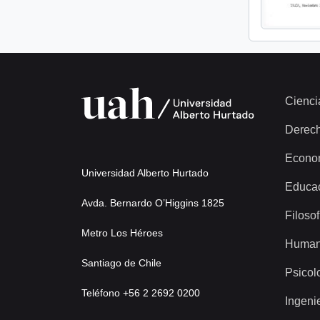
Cienci
Derec
Econo
Universidad Alberto Hurtado
Educa
Avda. Bernardo O’Higgins 1825
Filosof
Metro Los Héroes
Human
Santiago de Chile
Psicol
Teléfono +56 2 2692 0200
Ingeni