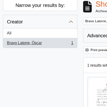
Sho
Narrow your results by:
Archiva
Remove filter:
Creator
Bravo Latorre
All
Advanced
Bravo Latorre, Óscar
1
, 1 results
Print previ
1 results wi