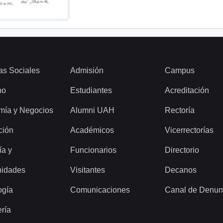
as Sociales
Admisión
Campus
ho
Estudiantes
Acreditación
mía y Negocios
Alumni UAH
Rectoría
ción
Académicos
Vicerrectorías
ía y
Funcionarios
Directorio
idades
Visitantes
Decanos
ogía
Comunicaciones
Canal de Denun
ería