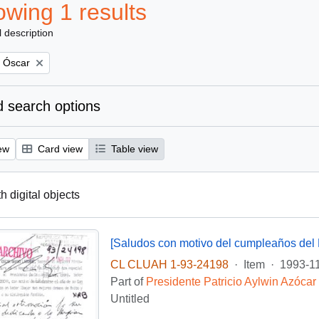
wing 1 results
l description
, Óscar
 search options
ew
Card view
Table view
th digital objects
[Saludos con motivo del cumpleaños del 
CL CLUAH 1-93-24198
·
Item
·
1993-1
Part of
Presidente Patricio Aylwin Azócar
Untitled