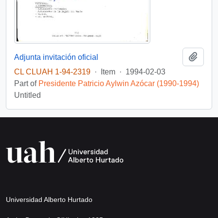
Add t
Adjunta invitación oficial
CL CLUAH 1-94-2319
·
Item
·
1994-02-03
Part of
Presidente Patricio Aylwin Azócar (1990-1994)
Untitled
Universidad Alberto Hurtado