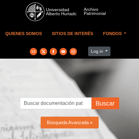
Skip to main content
QUIENES SOMOS
SITIOS DE INTERÉS
FONDOS
Log in
Buscar
Búsqueda Avanzada »