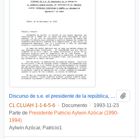
Añadi
Discurso de s.e. el presidente de la república, D. Patricio Aylwin Azócar, en inauguración de "brigada contra incendios forestales y centro de información ambiental" de CONAF
CL CLUAH 1-1-6-5-6
·
Documento
·
1993-11-23
Parte de
Presidente Patricio Aylwin Azócar (1990-
1994)
Aylwin Azócar, Patricio1