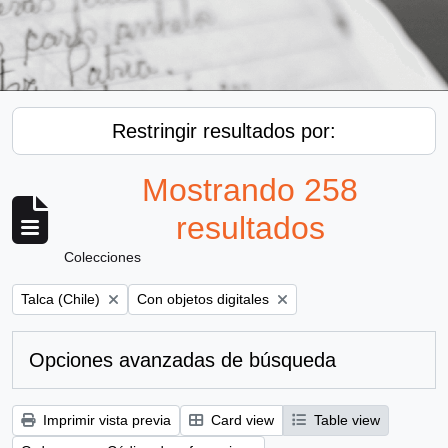
Restringir resultados por:
Mostrando 258
resultados
Colecciones
Remove filter:
Remove filter:
Talca (Chile)
Con objetos digitales
Opciones avanzadas de búsqueda
Imprimir vista previa
Card view
Table view