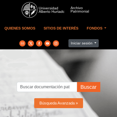
Skip to main content
QUIENES SOMOS
SITIOS DE INTERÉS
FONDOS
Iniciar sesión
Buscar
Búsqueda Avanzada »