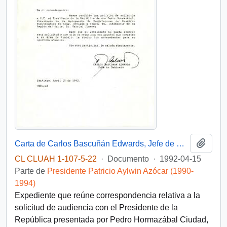
Añadi
Carta de Carlos Bascuñán Edwards, Jefe de Gabinete Presidencial, a Alejandro Foxley Ríoseco, Ministro de Hacienda, sobre solicitud de audiencia de la Agrupación de Cooperativas de Deudores Hipotecarios ex ANAP
CL CLUAH 1-107-5-22
·
Documento
·
1992-04-15
Parte de
Presidente Patricio Aylwin Azócar (1990-
1994)
Expediente que reúne correspondencia relativa a la
solicitud de audiencia con el Presidente de la
República presentada por Pedro Hormazábal Ciudad,