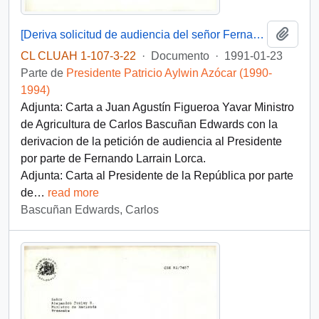
Añadi
[Deriva solicitud de audiencia del señor Fernando Larraín L. de la Confederación Agrícola del Centro, efectuada a S.E. el Presidente de la República]
CL CLUAH 1-107-3-22
·
Documento
·
1991-01-23
Parte de
Presidente Patricio Aylwin Azócar (1990-
1994)
Adjunta: Carta a Juan Agustín Figueroa Yavar Ministro
de Agricultura de Carlos Bascuñan Edwards con la
derivacion de la petición de audiencia al Presidente
por parte de Fernando Larrain Lorca.
Adjunta: Carta al Presidente de la República por parte
de
…
read more
Bascuñan Edwards, Carlos