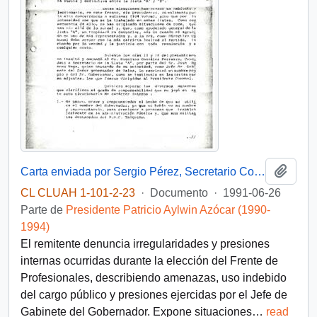
Añadi
Carta enviada por Sergio Pérez, Secretario Comunal del PDC en Talca, dirigida al Presidente Patricio Aylwin
CL CLUAH 1-101-2-23
·
Documento
·
1991-06-26
Parte de
Presidente Patricio Aylwin Azócar (1990-
1994)
El remitente denuncia irregularidades y presiones
internas ocurridas durante la elección del Frente de
Profesionales, describiendo amenazas, uso indebido
del cargo público y presiones ejercidas por el Jefe de
Gabinete del Gobernador. Expone situaciones
…
read