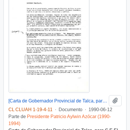
Añadi
[Carta de Gobernador Provincial de Talca, para S.E El Presidente de la República, 12 junio 1990 ]
CL CLUAH 1-19-4-11
·
Documento
·
1990-06-12
Parte de
Presidente Patricio Aylwin Azócar (1990-
1994)