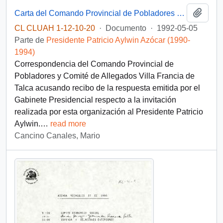
Añadi
Carta del Comando Provincial de Pobladores y Comité de Allegados Villa Francia de Talca
CL CLUAH 1-12-10-20
·
Documento
·
1992-05-05
Parte de
Presidente Patricio Aylwin Azócar (1990-
1994)
Correspondencia del Comando Provincial de
Pobladores y Comité de Allegados Villa Francia de
Talca acusando recibo de la respuesta emitida por el
Gabinete Presidencial respecto a la invitación
realizada por esta organización al Presidente Patricio
Aylwin.
…
read more
Cancino Canales, Mario