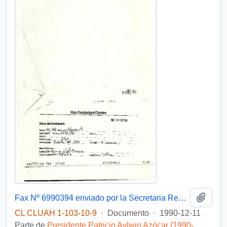
Añadi
Fax Nº 6990394 enviado por la Secretaria Regional Ministerial de Gobierno de la VII Región al Subsecretario del Interior, mediante el cual remite un listado de proyectos sociales de urgencia correspondientes a las provincias de Curicó y Talca
CL CLUAH 1-103-10-9
·
Documento
·
1990-12-11
Parte de
Presidente Patricio Aylwin Azócar (1990-