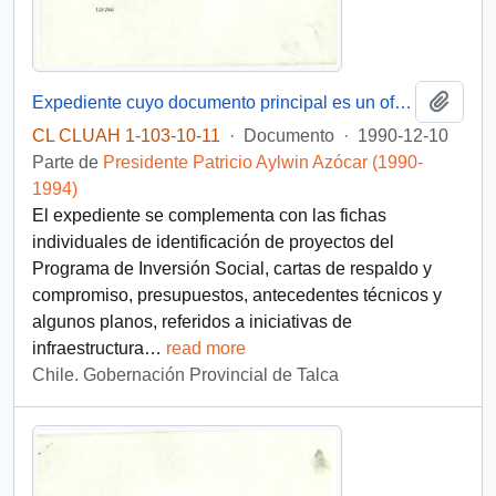
Añadi
Expediente cuyo documento principal es un oficio del Gobernador Provincial de Talca al Subsecretario del Interior, mediante el cual se remite una carpeta con fichas de postulación de proyectos para su financiamiento por el Ministerio del Interior
CL CLUAH 1-103-10-11
·
Documento
·
1990-12-10
Parte de
Presidente Patricio Aylwin Azócar (1990-
1994)
El expediente se complementa con las fichas
individuales de identificación de proyectos del
Programa de Inversión Social, cartas de respaldo y
compromiso, presupuestos, antecedentes técnicos y
algunos planos, referidos a iniciativas de
infraestructura
…
read more
Chile. Gobernación Provincial de Talca