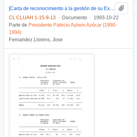
Añadi
[Carta de reconocimiento a la gestión de su Excelencia el Presidente de la República].
CL CLUAH 1-15-9-13
·
Documento
·
1993-10-22
Parte de
Presidente Patricio Aylwin Azócar (1990-
1994)
Fernandez Llorens, Jose