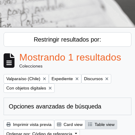
Restringir resultados por:
Mostrando 1 resultados
Colecciones
Remove filter:
Remove filter:
Remove filter:
Valparaíso (Chile)
Expediente
Discursos
Remove filter:
Con objetos digitales
Opciones avanzadas de búsqueda
Imprimir vista previa
Card view
Table view
Ordenar por: Código de referencia