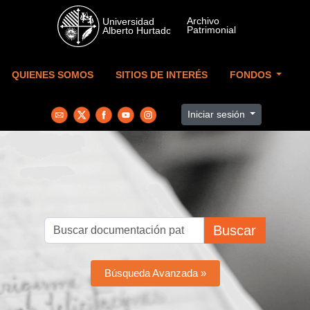
Skip to main content
QUIENES SOMOS
SITIOS DE INTERÉS
FONDOS
Iniciar sesión
Buscar
Búsqueda Avanzada »