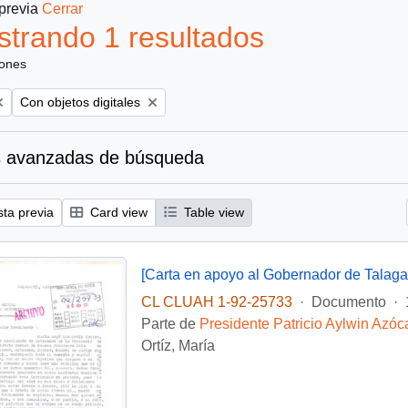
 previa
Cerrar
trando 1 resultados
iones
Remove filter:
Con objetos digitales
 avanzadas de búsqueda
sta previa
Card view
Table view
[Carta en apoyo al Gobernador de Talaga
CL CLUAH 1-92-25733
·
Documento
·
Parte de
Presidente Patricio Aylwin Azóc
Ortíz, María