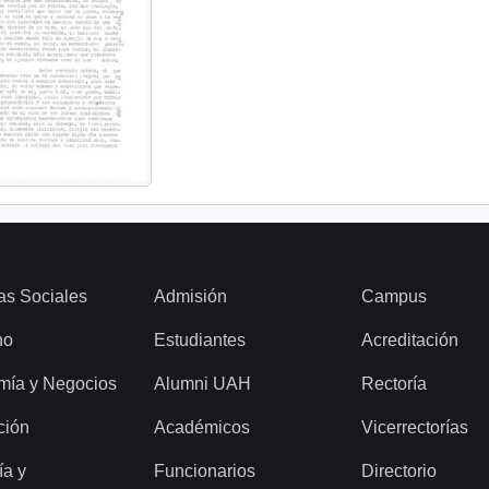
as Sociales
Admisión
Campus
ho
Estudiantes
Acreditación
mía y Negocios
Alumni UAH
Rectoría
ción
Académicos
Vicerrectorías
ía y
Funcionarios
Directorio