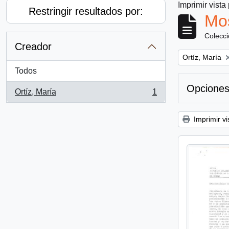
Imprimir vista
Restringir resultados por:
Mos
Colecc
Creador
Remove filter:
Ortíz, María
Todos
Opciones
Ortíz, María
1
, 1 resultados
Imprimir vi