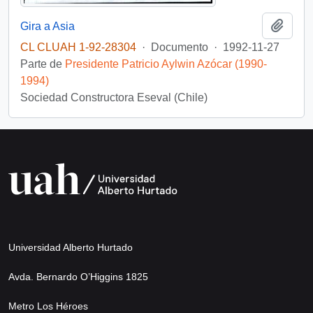
Añadi
Gira a Asia
CL CLUAH 1-92-28304
·
Documento
·
1992-11-27
Parte de
Presidente Patricio Aylwin Azócar (1990-
1994)
Sociedad Constructora Eseval (Chile)
Universidad Alberto Hurtado
Avda. Bernardo O’Higgins 1825
Metro Los Héroes