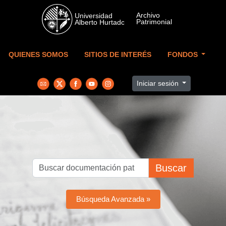
Skip to main content
QUIENES SOMOS
SITIOS DE INTERÉS
FONDOS
Iniciar sesión
Buscar
Búsqueda Avanzada »