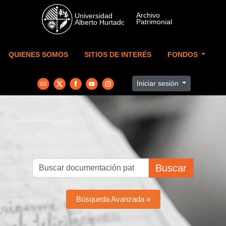
Skip to main content
QUIENES SOMOS
SITIOS DE INTERÉS
FONDOS
Iniciar sesión
Buscar
Búsqueda Avanzada »