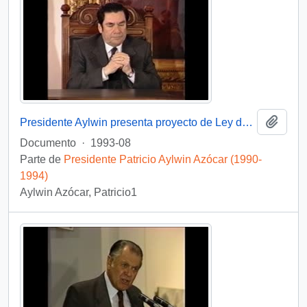
Añadi
Presidente Aylwin presenta proyecto de Ley de Filiación: video
Documento
·
1993-08
Parte de
Presidente Patricio Aylwin Azócar (1990-
1994)
Aylwin Azócar, Patricio1