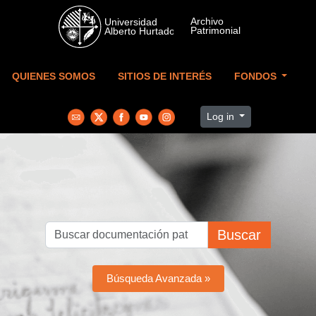
Skip to main content
QUIENES SOMOS
SITIOS DE INTERÉS
FONDOS
Log in
Buscar
Búsqueda Avanzada »