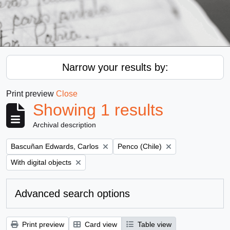
Narrow your results by:
Print preview
Close
Showing 1 results
Archival description
Remove filter:
Remove filter:
Bascuñan Edwards, Carlos
Penco (Chile)
Remove filter:
With digital objects
Advanced search options
Print preview
Card view
Table view