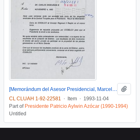
Add t
[Memorándum del Asesor Presidencial, Marcelo Trivelli, dirigido al Jefe de Gabinete Presidencial, mediante el cual remite antecedentes relacionados a materia de inversiones en la Planta Termoeléctrica de Tocopilla]
CL CLUAH 1-92-22581
·
Item
·
1993-11-04
Part of
Presidente Patricio Aylwin Azócar (1990-1994)
Untitled