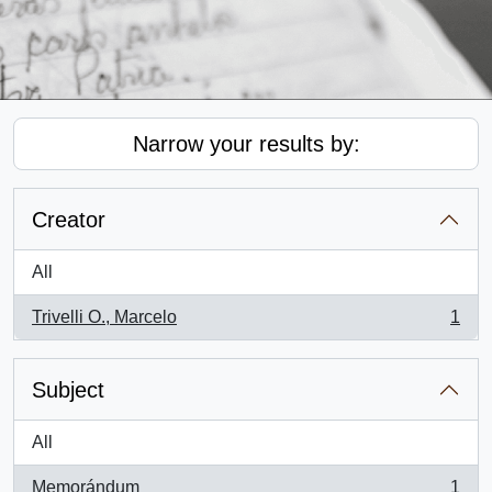
Narrow your results by:
Creator
All
Trivelli O., Marcelo
1
, 1 results
Subject
All
Memorándum
1