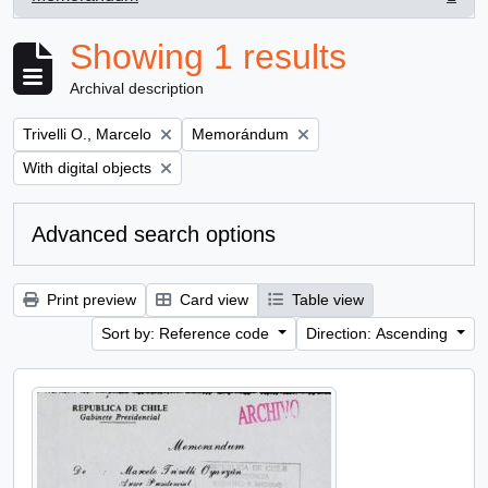
, 1 results
Showing 1 results
Archival description
Remove filter:
Remove filter:
Trivelli O., Marcelo
Memorándum
Remove filter:
With digital objects
Advanced search options
Print preview
Card view
Table view
Sort by: Reference code
Direction: Ascending