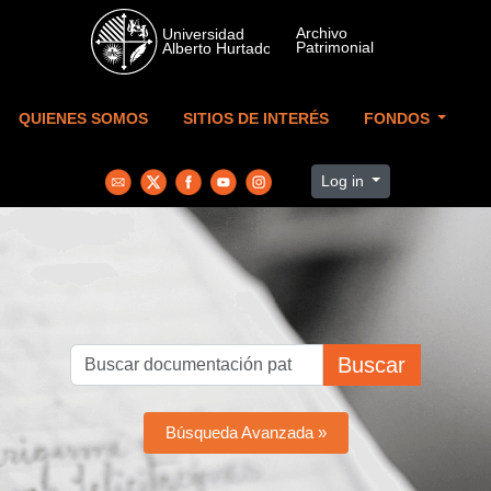
Skip to main content
QUIENES SOMOS
SITIOS DE INTERÉS
FONDOS
Log in
Buscar
Búsqueda Avanzada »