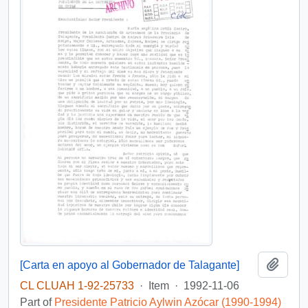
Add t
[Carta en apoyo al Gobernador de Talagante]
CL CLUAH 1-92-25733
·
Item
·
1992-11-06
Part of
Presidente Patricio Aylwin Azócar (1990-1994)