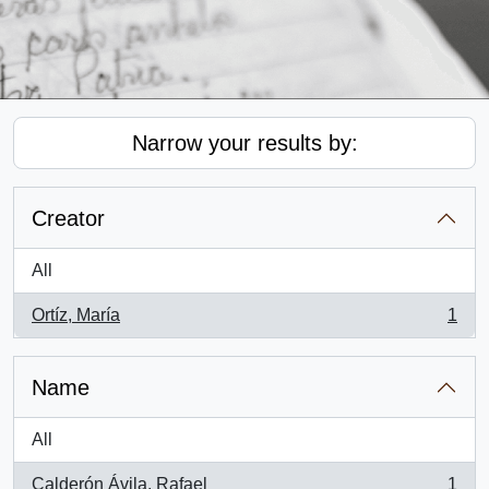
Narrow your results by:
Creator
All
Ortíz, María
1
, 1 results
Name
All
Calderón Ávila, Rafael
1