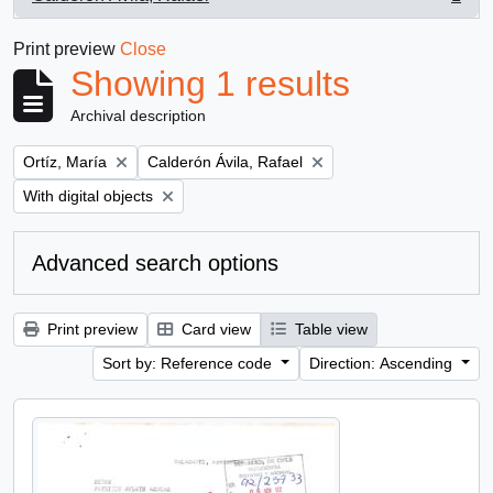
, 1 results
Print preview
Close
Showing 1 results
Archival description
Remove filter:
Remove filter:
Ortíz, María
Calderón Ávila, Rafael
Remove filter:
With digital objects
Advanced search options
Print preview
Card view
Table view
Sort by: Reference code
Direction: Ascending