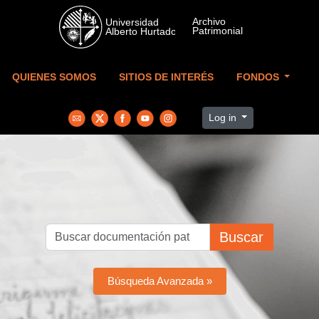
Skip to main content
QUIENES SOMOS
SITIOS DE INTERÉS
FONDOS
Log in
Buscar
Búsqueda Avanzada »