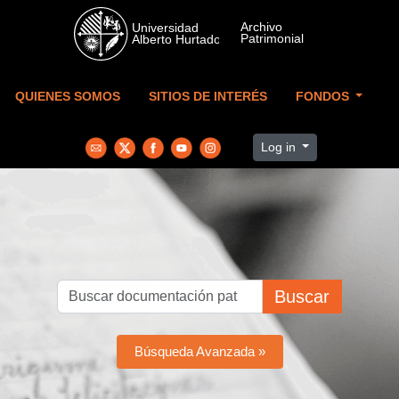
Skip to main content
QUIENES SOMOS
SITIOS DE INTERÉS
FONDOS
Log in
Buscar
Búsqueda Avanzada »