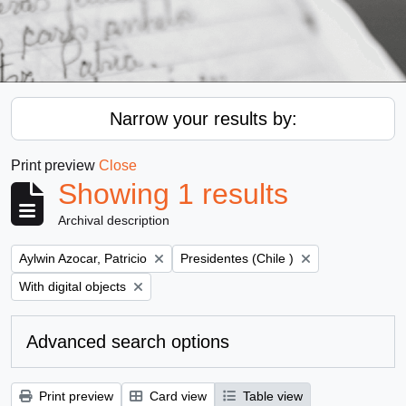
Narrow your results by:
Print preview
Close
Showing 1 results
Archival description
Remove filter:
Remove filter:
Aylwin Azocar, Patricio
Presidentes (Chile )
Remove filter:
With digital objects
Advanced search options
Print preview
Card view
Table view