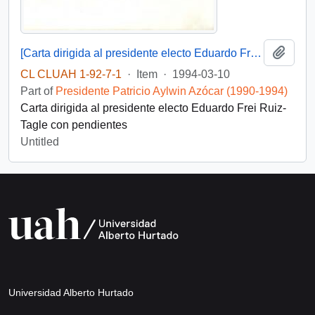
Add t
[Carta dirigida al presidente electo Eduardo Frei Ruiz-Tagle]
CL CLUAH 1-92-7-1
·
Item
·
1994-03-10
Part of
Presidente Patricio Aylwin Azócar (1990-1994)
Carta dirigida al presidente electo Eduardo Frei Ruiz-
Tagle con pendientes
Untitled
Universidad Alberto Hurtado