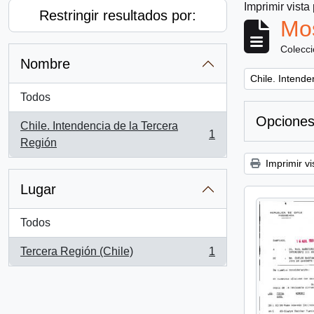
Imprimir vista
Restringir resultados por:
Mos
Colecc
Nombre
Remove filter:
Chile. Intende
Todos
Opciones
Chile. Intendencia de la Tercera
1
, 1 resultados
Región
Imprimir vi
Lugar
Todos
Tercera Región (Chile)
1
, 1 resultados