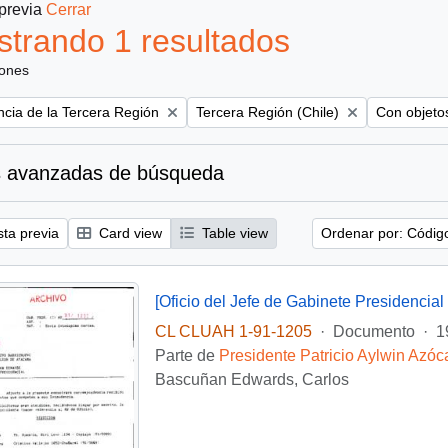
 previa
Cerrar
trando 1 resultados
iones
Remove filter:
Remove filt
ncia de la Tercera Región
Tercera Región (Chile)
Con objetos
 avanzadas de búsqueda
sta previa
Card view
Table view
Ordenar por: Códig
CL CLUAH 1-91-1205
·
Documento
·
1
Parte de
Presidente Patricio Aylwin Azóc
Bascuñan Edwards, Carlos