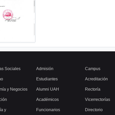
as Sociales
Admisión
Campus
ho
Estudiantes
Acreditación
mía y Negocios
Alumni UAH
Rectoría
ción
Académicos
Vicerrectorías
ía y
Funcionarios
Directorio