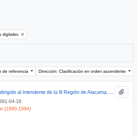
er:
 digitales
o de referencia
Dirección: Clasificación en orden ascendente
Añadi
[Oficio del Jefe de Gabinete Presidencial dirigido al Intendente de la III Región de Atacama, Sr. Raúl Barrionuevo]
991-04-16
ar (1990-1994)