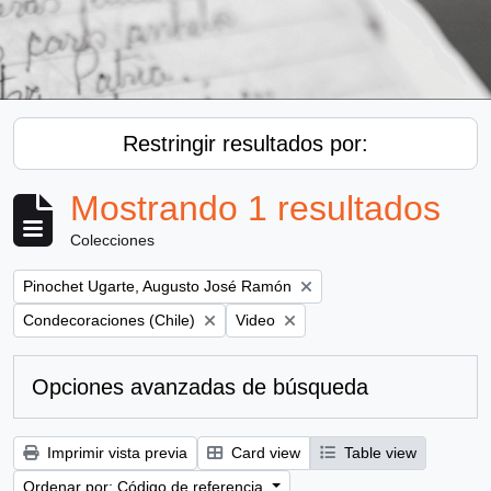
Restringir resultados por:
Mostrando 1 resultados
Colecciones
Remove filter:
Pinochet Ugarte, Augusto José Ramón
Remove filter:
Remove filter:
Condecoraciones (Chile)
Video
Opciones avanzadas de búsqueda
Imprimir vista previa
Card view
Table view
Ordenar por: Código de referencia