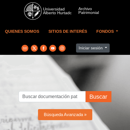
Skip to main content
QUIENES SOMOS
SITIOS DE INTERÉS
FONDOS
Iniciar sesión
Buscar
Búsqueda Avanzada »