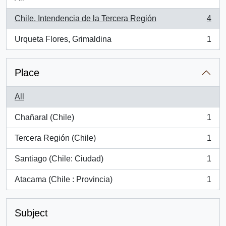
Chile. Intendencia de la Tercera Región
4
, 4 results
Urqueta Flores, Grimaldina
1
, 1 results
Place
All
Chañaral (Chile)
1
, 1 results
Tercera Región (Chile)
1
, 1 results
Santiago (Chile: Ciudad)
1
, 1 results
Atacama (Chile : Provincia)
1
, 1 results
Subject