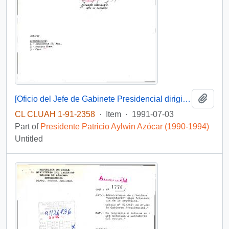
Add t
[Oficio del Jefe de Gabinete Presidencial dirigido al Intendente de la Región de Atacama]
CL CLUAH 1-91-2358
·
Item
·
1991-07-03
Part of
Presidente Patricio Aylwin Azócar (1990-1994)
Untitled