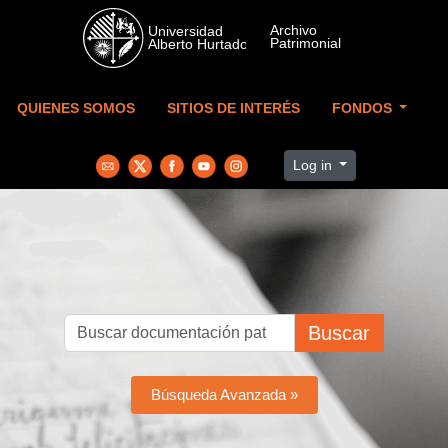
Skip to main content
QUIENES SOMOS
SITIOS DE INTERÉS
FONDOS
Log in
Buscar
Búsqueda Avanzada »