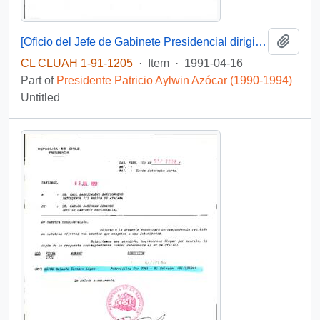
Add t
[Oficio del Jefe de Gabinete Presidencial dirigido al Intendente de la III Región de Atacama, Sr. Raúl Barrionuevo]
CL CLUAH 1-91-1205
·
Item
·
1991-04-16
Part of
Presidente Patricio Aylwin Azócar (1990-1994)
Untitled