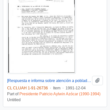
Add t
[Respuesta e informa sobre atención a pobladores]
CL CLUAH 1-91-26736
·
Item
·
1991-12-04
Part of
Presidente Patricio Aylwin Azócar (1990-1994)
Untitled