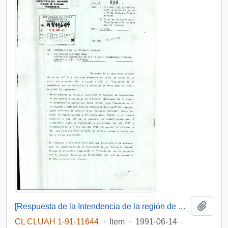
Add t
[Respuesta de la Intendencia de la región de Atacama a la solicitud de la Agrupación de Exonerados de Chañoral]
CL CLUAH 1-91-11644
·
Item
·
1991-06-14