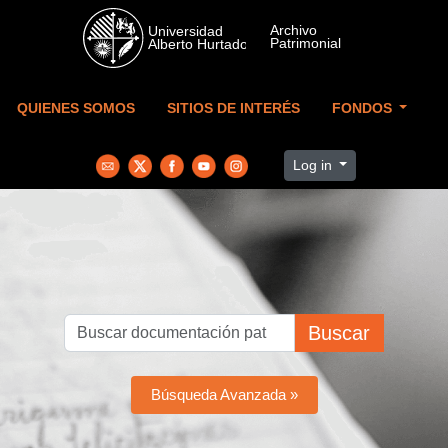
Skip to main content
QUIENES SOMOS
SITIOS DE INTERÉS
FONDOS
Log in
Buscar
Búsqueda Avanzada »