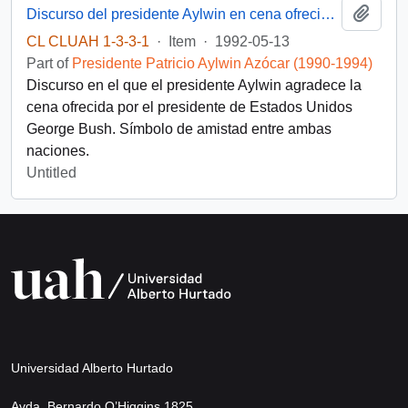
Add t
Discurso del presidente Aylwin en cena ofrecida por el presidente de Estados Unidos, D. George Bush
CL CLUAH 1-3-3-1
·
Item
·
1992-05-13
Part of
Presidente Patricio Aylwin Azócar (1990-1994)
Discurso en el que el presidente Aylwin agradece la
cena ofrecida por el presidente de Estados Unidos
George Bush. Símbolo de amistad entre ambas
naciones.
Untitled
Universidad Alberto Hurtado
Avda. Bernardo O’Higgins 1825