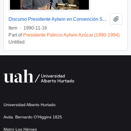
Add t
Discurso Presidente Aylwin en Convención Santiago: Video
Item
·
1990-11-16
Part of
Presidente Patricio Aylwin Azócar (1990-1994)
Untitled
Universidad Alberto Hurtado
Avda. Bernardo O’Higgins 1825
Metro Los Héroes