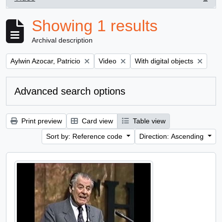
, 1 results
Showing 1 results
Archival description
Remove filter:
Remove filter:
Remove filter:
Aylwin Azocar, Patricio
Video
With digital objects
Advanced search options
Print preview
Card view
Table view
Sort by: Reference code
Direction: Ascending