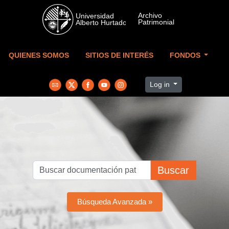
Skip to main content
QUIENES SOMOS
SITIOS DE INTERÉS
FONDOS
Log in
Buscar
Búsqueda Avanzada »