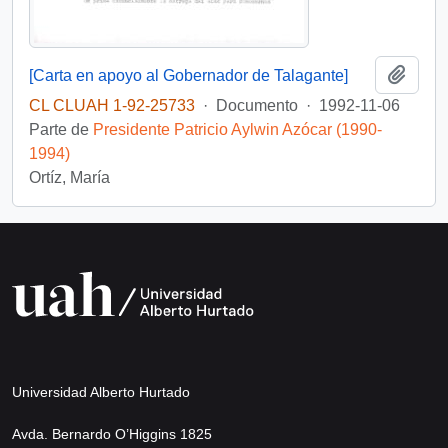
Añadi
[Carta en apoyo al Gobernador de Talagante]
CL CLUAH 1-92-25733
·
Documento
·
1992-11-06
Parte de
Presidente Patricio Aylwin Azócar (1990-
1994)
Ortíz, María
Universidad Alberto Hurtado
Avda. Bernardo O’Higgins 1825