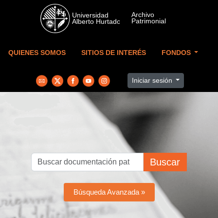
Skip to main content
QUIENES SOMOS
SITIOS DE INTERÉS
FONDOS
Iniciar sesión
Buscar
Búsqueda Avanzada »