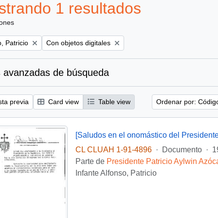
trando 1 resultados
iones
Remove filter:
, Patricio
Con objetos digitales
 avanzadas de búsqueda
sta previa
Card view
Table view
Ordenar por: Códig
[Saludos en el onomástico del Presidente
CL CLUAH 1-91-4896
·
Documento
·
1
Parte de
Presidente Patricio Aylwin Azóc
Infante Alfonso, Patricio