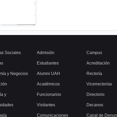
as Sociales
Admisión
Campus
ho
Estudiantes
Acreditación
mía y Negocios
Alumni UAH
Rectoría
ción
Académicos
Vicerrectorías
ía y
Funcionarios
Directorio
idades
Visitantes
Decanos
ogía
Comunicaciones
Canal de Denun