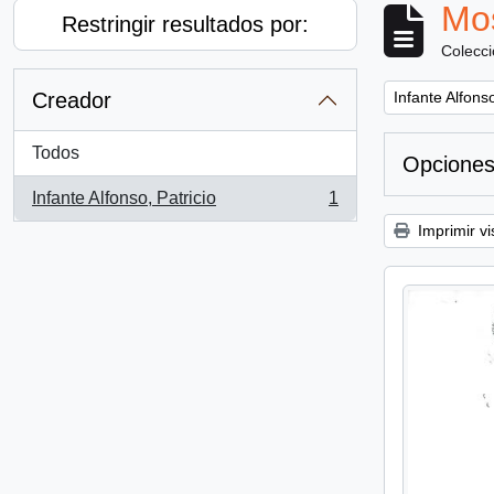
Mos
Restringir resultados por:
Colecc
Remove filter:
Creador
Infante Alfonso
Todos
Opciones
Infante Alfonso, Patricio
1
, 1 resultados
Imprimir vi