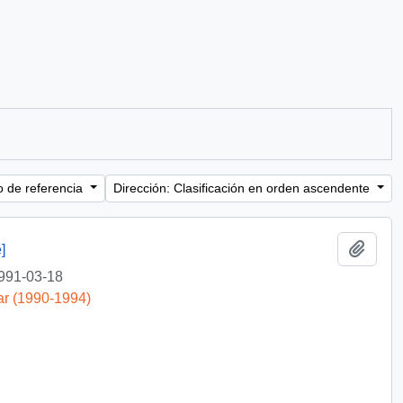
o de referencia
Dirección: Clasificación en orden ascendente
Añadi
]
991-03-18
ar (1990-1994)