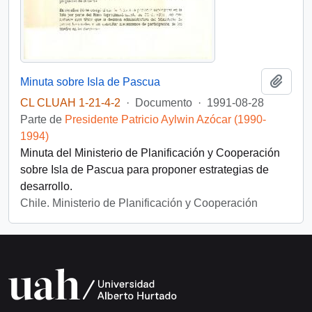
Añadi
Minuta sobre Isla de Pascua
CL CLUAH 1-21-4-2
·
Documento
·
1991-08-28
Parte de
Presidente Patricio Aylwin Azócar (1990-
1994)
Minuta del Ministerio de Planificación y Cooperación
sobre Isla de Pascua para proponer estrategias de
desarrollo.
Chile. Ministerio de Planificación y Cooperación