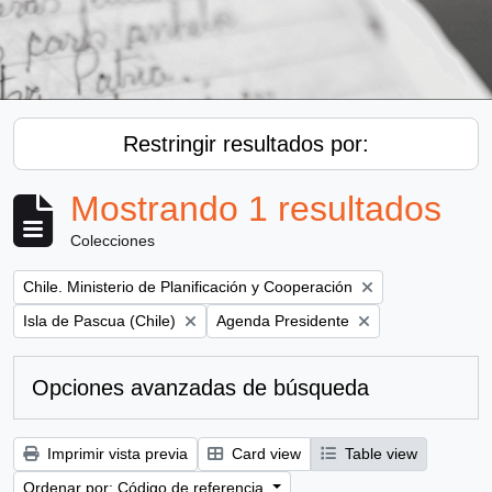
Restringir resultados por:
Mostrando 1 resultados
Colecciones
Remove filter:
Chile. Ministerio de Planificación y Cooperación
Remove filter:
Remove filter:
Isla de Pascua (Chile)
Agenda Presidente
Opciones avanzadas de búsqueda
Imprimir vista previa
Card view
Table view
Ordenar por: Código de referencia