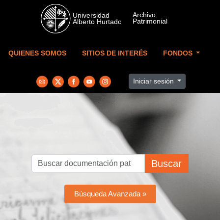
Skip to main content
QUIENES SOMOS
SITIOS DE INTERÉS
FONDOS
Iniciar sesión
Buscar
Búsqueda Avanzada »