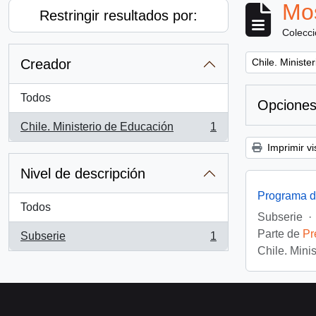
Mos
Restringir resultados por:
Colecc
Remove filter:
Creador
Chile. Ministe
Todos
Opciones
Chile. Ministerio de Educación
1
, 1 resultados
Imprimir vi
Nivel de descripción
Programa d
Todos
Subserie
·
Parte de
Pr
Subserie
1
, 1 resultados
Chile. Mini