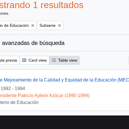
trando 1 resultados
iones
Remove filter:
rio de Educación
Subserie
 avanzadas de búsqueda
sta previa
Card view
Table view
e Mejoramiento de la Calidad y Equidad de la Educación (ME
1992 - 1994
esidente Patricio Aylwin Azócar (1990-1994)
sterio de Educación