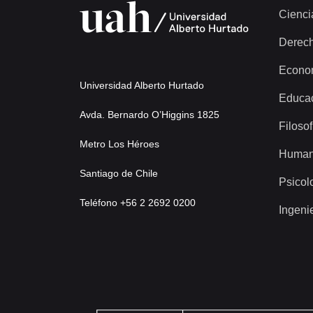
Cienci
Derec
Econo
Universidad Alberto Hurtado
Educa
Avda. Bernardo O’Higgins 1825
Filosof
Metro Los Héroes
Human
Santiago de Chile
Psicol
Teléfono +56 2 2692 0200
Ingeni