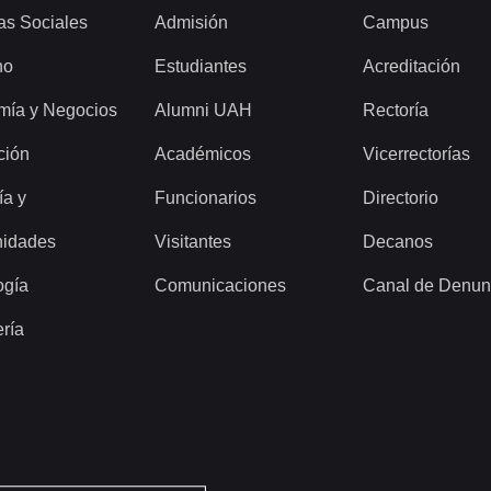
as Sociales
Admisión
Campus
ho
Estudiantes
Acreditación
mía y Negocios
Alumni UAH
Rectoría
ción
Académicos
Vicerrectorías
ía y
Funcionarios
Directorio
idades
Visitantes
Decanos
ogía
Comunicaciones
Canal de Denun
ería