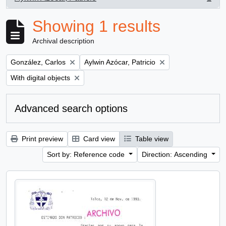
, 1 results
Showing 1 results
Archival description
Remove filter:
Remove filter:
González, Carlos
Aylwin Azócar, Patricio
Remove filter:
With digital objects
Advanced search options
Print preview
Card view
Table view
Sort by: Reference code
Direction: Ascending