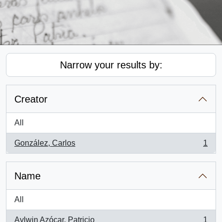
Narrow your results by:
Creator
All
González, Carlos
1
, 1 results
Name
All
Aylwin Azócar, Patricio
1