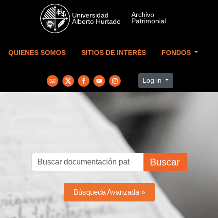
Skip to main content
QUIENES SOMOS
SITIOS DE INTERÉS
FONDOS
Log in
Buscar
Búsqueda Avanzada »