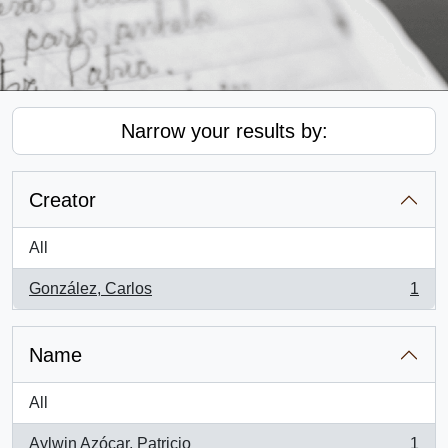
Narrow your results by:
Creator
All
González, Carlos
1
, 1 results
Name
All
Aylwin Azócar, Patricio
1