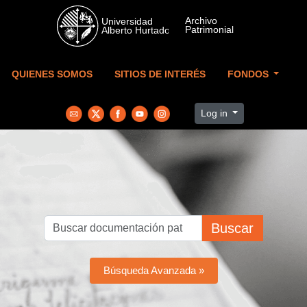
Skip to main content
QUIENES SOMOS
SITIOS DE INTERÉS
FONDOS
Log in
Buscar
Búsqueda Avanzada »