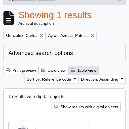
, 1 results
Showing 1 results
Archival description
Remove filter:
Remove filter:
González, Carlos
Aylwin Azócar, Patricio
Advanced search options
Print preview
Card view
Table view
Sort by: Reference code
Direction: Ascending
1 results with digital objects
Show results with digital objects