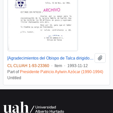
Add t
[Agradecimientos del Obispo de Talca dirigidos al Presidente Patricio Aylwin por el apoyo en la reconstrucción de la Iglesia Matriz de Curicó]
CL CLUAH 1-93-23360
·
Item
·
1993-11-12
Part of
Presidente Patricio Aylwin Azócar (1990-1994)
Untitled