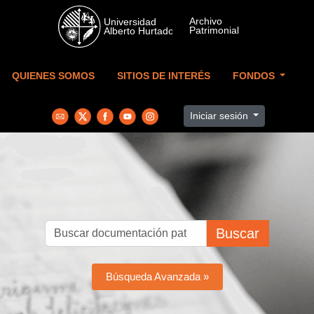
Skip to main content
QUIENES SOMOS
SITIOS DE INTERÉS
FONDOS
Iniciar sesión
Buscar
Búsqueda Avanzada »