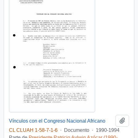
Añadi
Vínculos con el Congreso Nacional Africano
CL CLUAH 1-58-7-1-6
·
Documento
·
1990-1994
Parte de
Presidente Patricio Aylwin Azócar (1990-