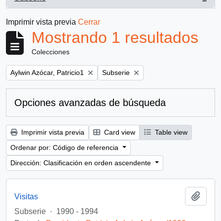
, 1 resultados
Imprimir vista previa
Cerrar
Mostrando 1 resultados
Colecciones
Remove filter:
Remove filter:
Aylwin Azócar, Patricio1
Subserie
Opciones avanzadas de búsqueda
Imprimir vista previa
Card view
Table view
Ordenar por: Código de referencia
Dirección: Clasificación en orden ascendente
Añadi
Visitas
Subserie
·
1990 - 1994