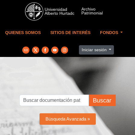
Skip to main content
QUIENES SOMOS
SITIOS DE INTERÉS
FONDOS
Iniciar sesión
Buscar
Búsqueda Avanzada »