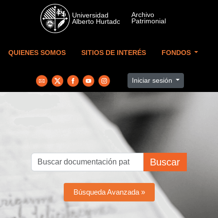
Skip to main content
QUIENES SOMOS
SITIOS DE INTERÉS
FONDOS
Iniciar sesión
Buscar
Búsqueda Avanzada »