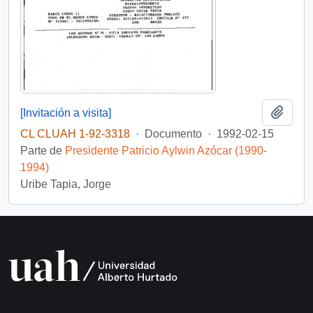
Añadi
[Invitación a visita]
CL CLUAH 1-92-3318
·
Documento
·
1992-02-15
Parte de
Presidente Patricio Aylwin Azócar (1990-
1994)
Uribe Tapia, Jorge