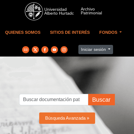
Skip to main content
QUIENES SOMOS
SITIOS DE INTERÉS
FONDOS
Iniciar sesión
Buscar
Búsqueda Avanzada »