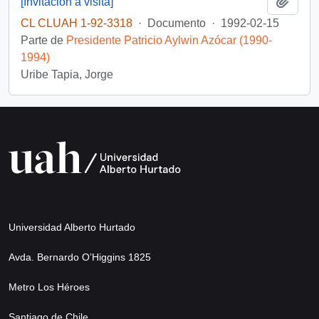
Añadi
[Invitación a visita]
CL CLUAH 1-92-3318
·
Documento
·
1992-02-15
Parte de
Presidente Patricio Aylwin Azócar (1990-
1994)
Uribe Tapia, Jorge
Universidad Alberto Hurtado
Avda. Bernardo O’Higgins 1825
Metro Los Héroes
Santiago de Chile