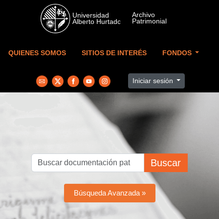
Skip to main content
QUIENES SOMOS
SITIOS DE INTERÉS
FONDOS
Iniciar sesión
Buscar
Búsqueda Avanzada »