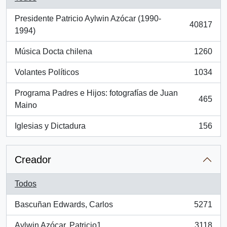
Presidente Patricio Aylwin Azócar (1990-
40817
, 40817 resultados
1994)
Música Docta chilena
1260
, 1260 resultados
Volantes Políticos
1034
, 1034 resultados
Programa Padres e Hijos: fotografías de Juan
465
, 465 resultados
Maino
Iglesias y Dictadura
156
, 156 resultados
Creador
Todos
Bascuñan Edwards, Carlos
5271
, 5271 resultados
Aylwin Azócar, Patricio1
3118