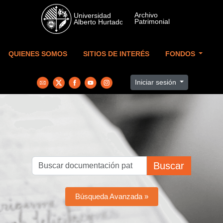
Skip to main content
QUIENES SOMOS
SITIOS DE INTERÉS
FONDOS
Iniciar sesión
Buscar
Búsqueda Avanzada »