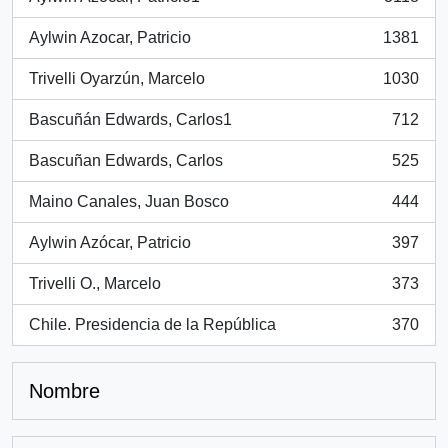
, 3118 resultados
Aylwin Azocar, Patricio
1381
, 1381 resultados
Trivelli Oyarzún, Marcelo
1030
, 1030 resultados
Bascuñán Edwards, Carlos1
712
, 712 resultados
Bascuñan Edwards, Carlos
525
, 525 resultados
Maino Canales, Juan Bosco
444
, 444 resultados
Aylwin Azócar, Patricio
397
, 397 resultados
Trivelli O., Marcelo
373
, 373 resultados
Chile. Presidencia de la República
370
, 370 resultados
Nombre