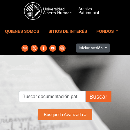
Skip to main content
QUIENES SOMOS
SITIOS DE INTERÉS
FONDOS
Iniciar sesión
Buscar
Búsqueda Avanzada »