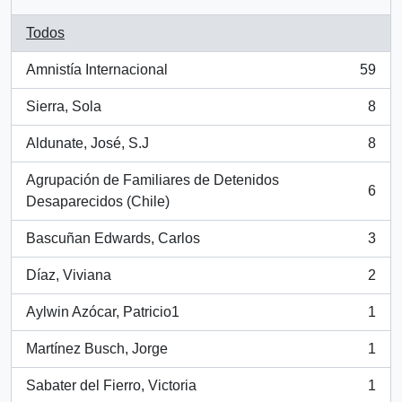
Todos
Amnistía Internacional
59
, 59 resultados
Sierra, Sola
8
, 8 resultados
Aldunate, José, S.J
8
, 8 resultados
Agrupación de Familiares de Detenidos
6
, 6 resultados
Desaparecidos (Chile)
Bascuñan Edwards, Carlos
3
, 3 resultados
Díaz, Viviana
2
, 2 resultados
Aylwin Azócar, Patricio1
1
, 1 resultados
Martínez Busch, Jorge
1
, 1 resultados
Sabater del Fierro, Victoria
1
, 1 resultados