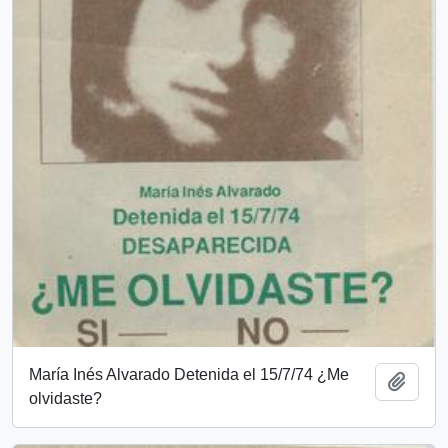
María Inés Alvarado Detenida el 15/7/74 ¿Me
Añadi
olvidaste?