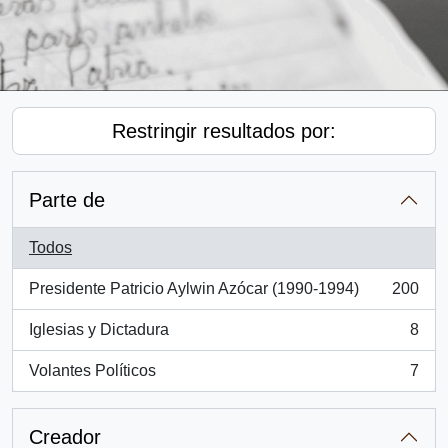
Restringir resultados por:
Parte de
Todos
Presidente Patricio Aylwin Azócar (1990-1994)
200
, 200 resultados
Iglesias y Dictadura
8
, 8 resultados
Volantes Políticos
7
, 7 resultados
Creador