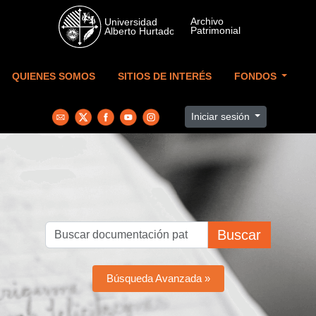
Skip to main content
QUIENES SOMOS
SITIOS DE INTERÉS
FONDOS
Iniciar sesión
Buscar
Búsqueda Avanzada »