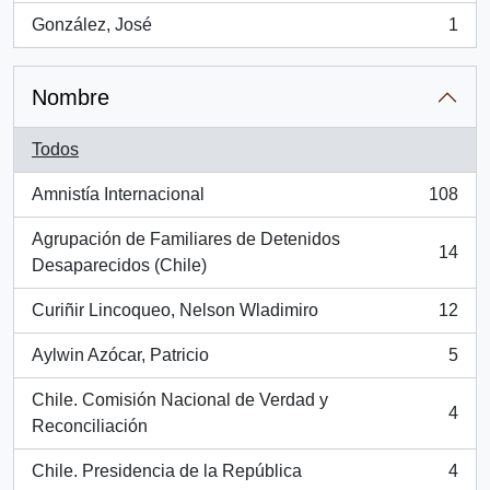
González, José
1
, 1 resultados
Nombre
Todos
Amnistía Internacional
108
, 108 resultados
Agrupación de Familiares de Detenidos
14
, 14 resultados
Desaparecidos (Chile)
Curiñir Lincoqueo, Nelson Wladimiro
12
, 12 resultados
Aylwin Azócar, Patricio
5
, 5 resultados
Chile. Comisión Nacional de Verdad y
4
, 4 resultados
Reconciliación
Chile. Presidencia de la República
4
, 4 resultados