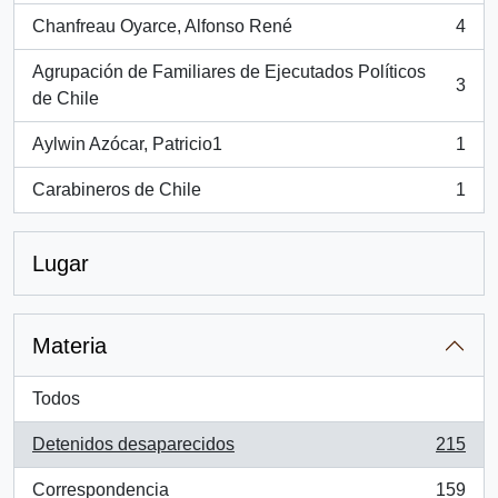
Chanfreau Oyarce, Alfonso René
4
, 4 resultados
Agrupación de Familiares de Ejecutados Políticos
3
, 3 resultados
de Chile
Aylwin Azócar, Patricio1
1
, 1 resultados
Carabineros de Chile
1
, 1 resultados
Lugar
Materia
Todos
Detenidos desaparecidos
215
, 215 resultados
Correspondencia
159