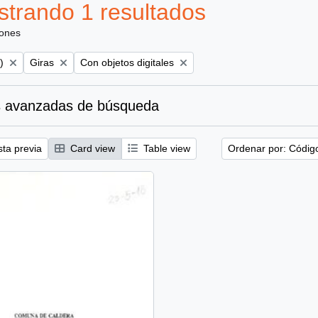
trando 1 resultados
iones
Remove filter:
Remove filter:
)
Giras
Con objetos digitales
 avanzadas de búsqueda
sta previa
Card view
Table view
Ordenar por: Códig