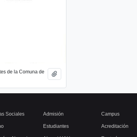
tes de la Comuna de
Añadir al portapapeles
as Sociales
Admisión
Campus
ho
Estudiantes
Acreditación