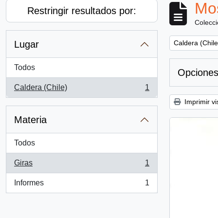
Mos
Restringir resultados por:
Colecc
Remove filter:
Lugar
Caldera (Chile
Todos
Opciones
Caldera (Chile)
1
, 1 resultados
Imprimir vi
Materia
Todos
Giras
1
, 1 resultados
Informes
1
, 1 resultados