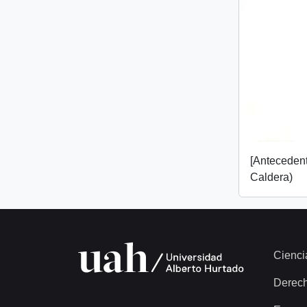
[Anteceden
Caldera)
Cienci
Derec