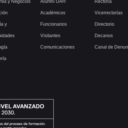
mía y Negocios
Alumni UAH
Rectoría
ción
Académicos
Vicerrectorías
ía y
Funcionarios
Directorio
idades
Visitantes
Decanos
ogía
Comunicaciones
Canal de Denun
ería