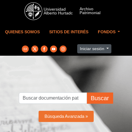
Skip to main content
QUIENES SOMOS
SITIOS DE INTERÉS
FONDOS
Iniciar sesión
Buscar
Búsqueda Avanzada »