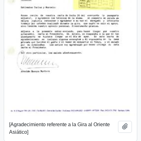
[Agradecimiento referente a la Gira al Oriente
Añadi
Asiático]