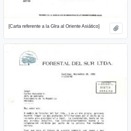
[Carta referente a la GIra al Oriente Asiático]
Añadi