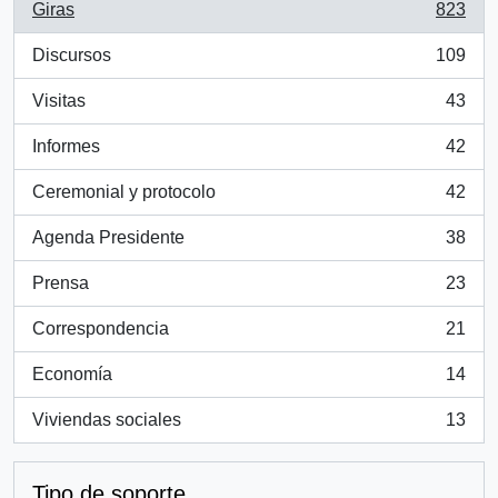
Giras
823
, 823 resultados
Discursos
109
, 109 resultados
Visitas
43
, 43 resultados
Informes
42
, 42 resultados
Ceremonial y protocolo
42
, 42 resultados
Agenda Presidente
38
, 38 resultados
Prensa
23
, 23 resultados
Correspondencia
21
, 21 resultados
Economía
14
, 14 resultados
Viviendas sociales
13
, 13 resultados
Tipo de soporte