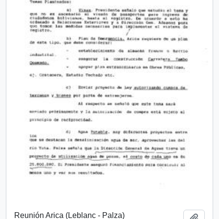
Reunión Arica (Leblanc - Palza)
Añadi