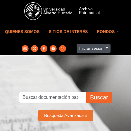
Skip to main content
QUIENES SOMOS
SITIOS DE INTERÉS
FONDOS
Iniciar sesión
Buscar
Búsqueda Avanzada »