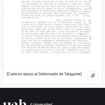
[Carta en apoyo al Gobernador de Talagante]
Añadi