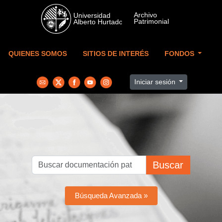
Skip to main content
QUIENES SOMOS
SITIOS DE INTERÉS
FONDOS
Iniciar sesión
Buscar
Búsqueda Avanzada »