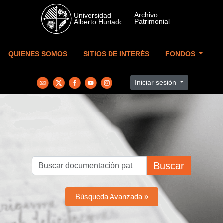
Skip to main content
QUIENES SOMOS
SITIOS DE INTERÉS
FONDOS
Iniciar sesión
Buscar
Búsqueda Avanzada »