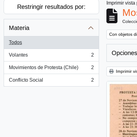
Imprimir vista
Restringir resultados por:
Mos
Colecc
Materia
Remove filter:
Con objetos di
Todos
Opciones
Volantes
2
, 2 resultados
Movimientos de Protesta (Chile)
2
, 2 resultados
Imprimir vi
Conflicto Social
2
, 2 resultados