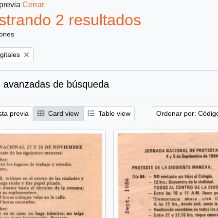
 previa
Cerrar
trando 2 resultados
iones
gitales
 avanzadas de búsqueda
sta previa
Card view
Table view
Ordenar por: Códig