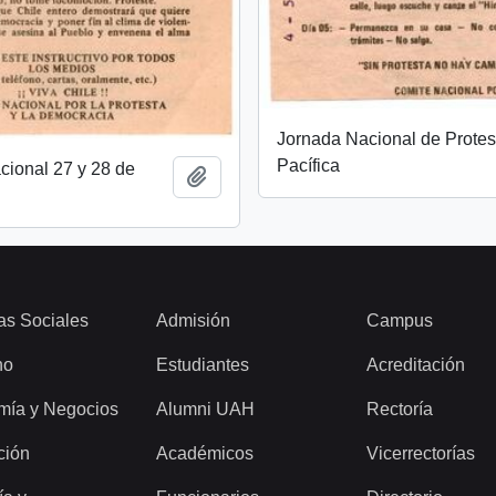
Jornada Nacional de Protes
Pacífica
cional 27 y 28 de
Añadir al portapapeles
as Sociales
Admisión
Campus
ho
Estudiantes
Acreditación
mía y Negocios
Alumni UAH
Rectoría
ción
Académicos
Vicerrectorías