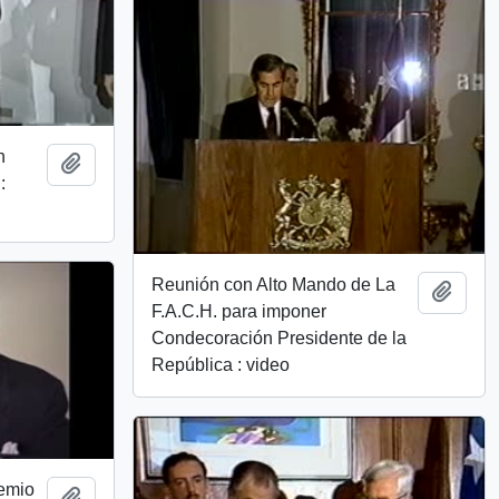
n
Añadir al portapapeles
:
Reunión con Alto Mando de La
Añadi
F.A.C.H. para imponer
Condecoración Presidente de la
República : video
remio
Añadir al portapapeles