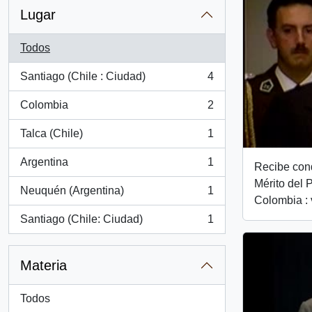
Lugar
Todos
Santiago (Chile : Ciudad)
4
, 4 resultados
Colombia
2
, 2 resultados
Talca (Chile)
1
, 1 resultados
Argentina
1
Recibe con
, 1 resultados
Mérito del 
Neuquén (Argentina)
1
, 1 resultados
Colombia : 
Santiago (Chile: Ciudad)
1
, 1 resultados
Materia
Todos