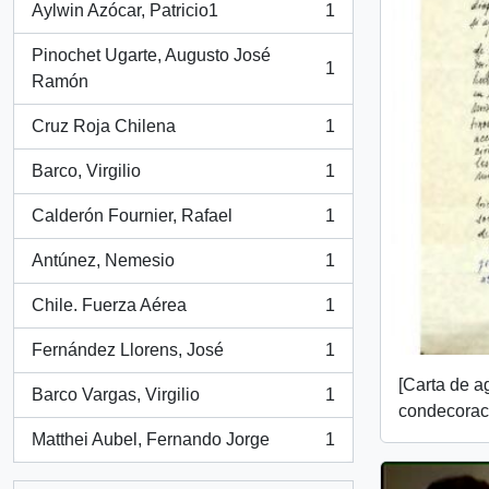
Aylwin Azócar, Patricio1
1
, 1 resultados
Pinochet Ugarte, Augusto José
1
, 1 resultados
Ramón
Cruz Roja Chilena
1
, 1 resultados
Barco, Virgilio
1
, 1 resultados
Calderón Fournier, Rafael
1
, 1 resultados
Antúnez, Nemesio
1
, 1 resultados
Chile. Fuerza Aérea
1
, 1 resultados
Fernández Llorens, José
1
, 1 resultados
[Carta de a
Barco Vargas, Virgilio
1
, 1 resultados
condecorac
Matthei Aubel, Fernando Jorge
1
, 1 resultados