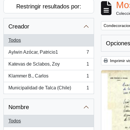
Mos
Restringir resultados por:
Colecc
Remove filter:
Creador
Condecoracion
Todos
Opciones
Aylwin Azócar, Patricio1
7
, 7 resultados
Imprimir vi
Katevas de Sclabos, Zoy
1
, 1 resultados
Klammer B., Carlos
1
, 1 resultados
Municipalidad de Talca (Chile)
1
, 1 resultados
Nombre
Todos