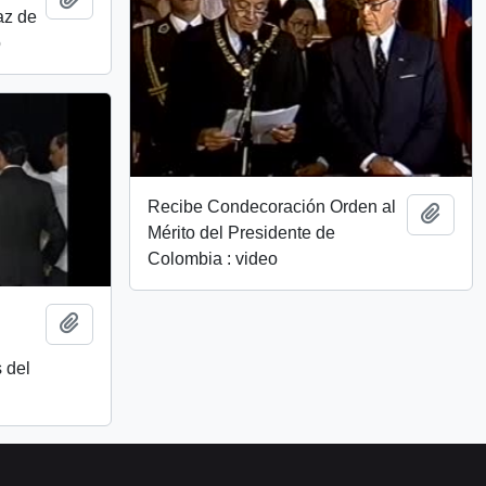
az de
o
Recibe Condecoración Orden al
Añadi
Mérito del Presidente de
Colombia : video
Añadir al portapapeles
 del