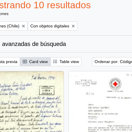
trando 10 resultados
iones
Remove filter:
es (Chile)
Con objetos digitales
 avanzadas de búsqueda
sta previa
Card view
Table view
Ordenar por: Códig