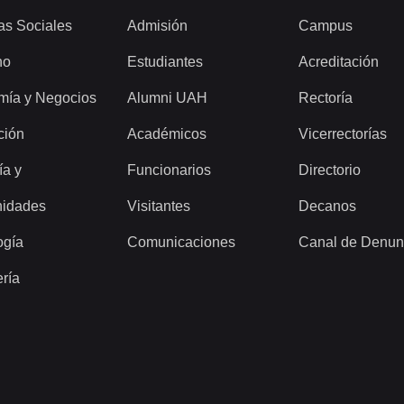
as Sociales
Admisión
Campus
ho
Estudiantes
Acreditación
mía y Negocios
Alumni UAH
Rectoría
ción
Académicos
Vicerrectorías
ía y
Funcionarios
Directorio
idades
Visitantes
Decanos
ogía
Comunicaciones
Canal de Denun
ería