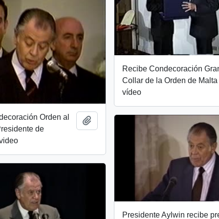
Recibe Condecoración Gra
Collar de la Orden de Malta 
vídeo
decoración Orden al
Añadir al portapapeles
Presidente de
video
Presidente Aylwin recibe p