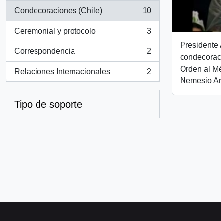
Condecoraciones (Chile)
10
, 10 resultados
Ceremonial y protocolo
3
, 3 resultados
Presidente 
Correspondencia
2
, 2 resultados
condecorac
Orden al Mé
Relaciones Internacionales
2
, 2 resultados
Nemesio An
Tipo de soporte