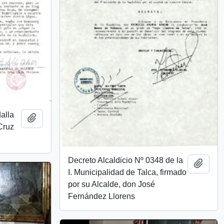
dalla
Añadir al portapapeles
Cruz
Decreto Alcaldicio Nº 0348 de la
Añadi
I. Municipalidad de Talca, firmado
por su Alcalde, don José
Fernández Llorens