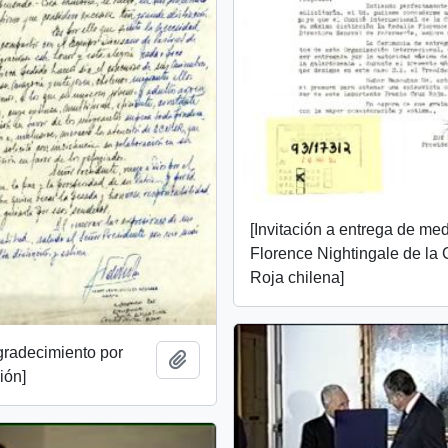
[Invitación a entrega de me
Florence Nightingale de la 
Roja chilena]
gradecimiento por
Añadir al portapapeles
ión]