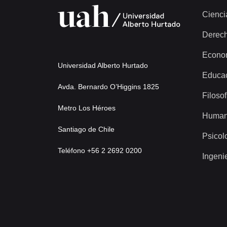
Cienci
Derec
Econo
Universidad Alberto Hurtado
Educa
Avda. Bernardo O’Higgins 1825
Filosof
Metro Los Héroes
Human
Santiago de Chile
Psicol
Teléfono +56 2 2692 0200
Ingeni