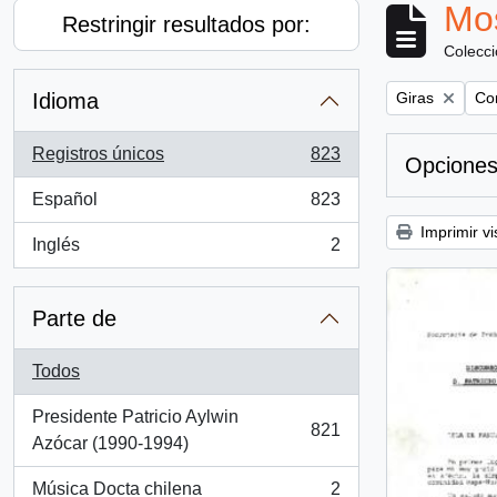
Mos
Restringir resultados por:
Colecc
Remove filter:
Rem
Idioma
Giras
Con
Registros únicos
823
Opciones
, 823 resultados
Español
823
, 823 resultados
Imprimir vi
Inglés
2
, 2 resultados
Parte de
Todos
Presidente Patricio Aylwin
821
, 821 resultados
Azócar (1990-1994)
Música Docta chilena
2