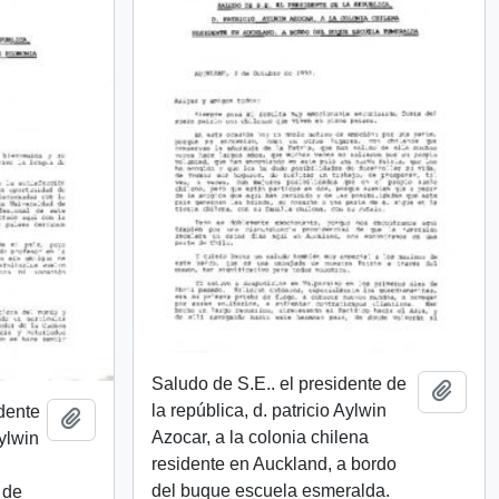
Saludo de S.E.. el presidente de
Añadi
la república, d. patricio Aylwin
idente
Añadir al portapapeles
Azocar, a la colonia chilena
Aylwin
residente en Auckland, a bordo
del buque escuela esmeralda.
 de