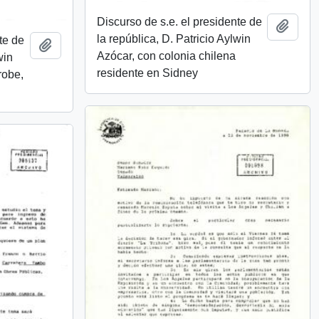
Discurso de s.e. el presidente de
Añadi
la república, D. Patricio Aylwin
te de
Añadir al portapapeles
Azócar, con colonia chilena
win
residente en Sidney
robe,