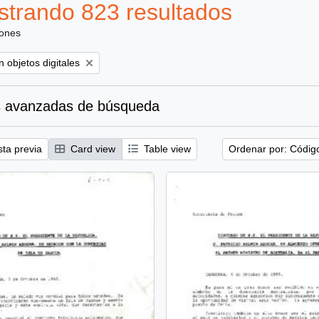
trando 823 resultados
iones
ove filter:
 objetos digitales
 avanzadas de búsqueda
sta previa
Card view
Table view
Ordenar por: Códig