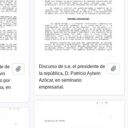
Discurso de s.e. el presidente de
te de
Añadi
Añadir al portapapeles
la república, D. Patricio Aylwin
win
Azócar, en seminario
o por
empresarial.
ia, en