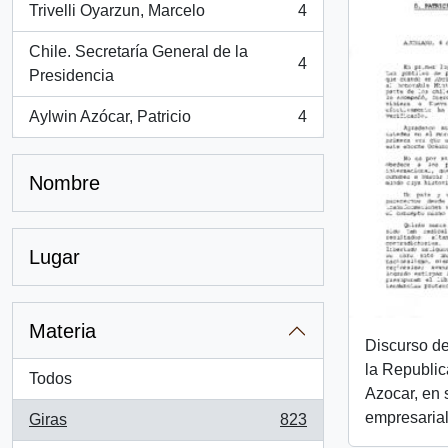
Trivelli Oyarzun, Marcelo
4
, 4 resultados
Chile. Secretaría General de la
4
, 4 resultados
Presidencia
Aylwin Azócar, Patricio
4
, 4 resultados
Nombre
Lugar
Materia
Discurso de
la Republica
Todos
Azocar, en 
empresarial
Giras
823
, 823 resultados