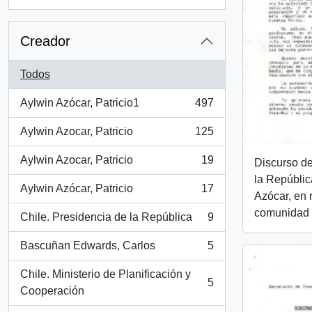
, 2 resultados
Creador
Todos
Aylwin Azócar, Patricio1
497
, 497 resultados
Aylwin Azocar, Patricio
125
, 125 resultados
Aylwin Azocar, Patricio
19
Discurso de
, 19 resultados
la República
Aylwin Azócar, Patricio
17
, 17 resultados
Azócar, en 
comunidad 
Chile. Presidencia de la República
9
, 9 resultados
Bascuñan Edwards, Carlos
5
, 5 resultados
Chile. Ministerio de Planificación y
5
, 5 resultados
Cooperación