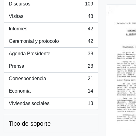
Discursos
109
, 109 resultados
Visitas
43
, 43 resultados
Informes
42
, 42 resultados
Ceremonial y protocolo
42
, 42 resultados
Agenda Presidente
38
, 38 resultados
Prensa
23
, 23 resultados
Correspondencia
21
, 21 resultados
Economía
14
, 14 resultados
Viviendas sociales
13
, 13 resultados
Tipo de soporte