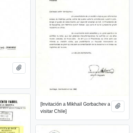
Añadir al portapapeles
[Invitación a Mikhail Gorbachev a
Añadi
visitar Chile]