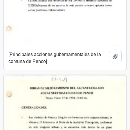
[Principales acciones gubernamentales de la
Añadi
comuna de Penco]