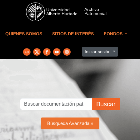
Skip to main content
QUIENES SOMOS
SITIOS DE INTERÉS
FONDOS
Iniciar sesión
Buscar
Búsqueda Avanzada »