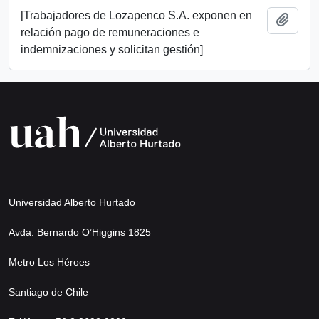
[Trabajadores de Lozapenco S.A. exponen en
Añadi
relación pago de remuneraciones e
indemnizaciones y solicitan gestión]
Universidad Alberto Hurtado
Avda. Bernardo O’Higgins 1825
Metro Los Héroes
Santiago de Chile