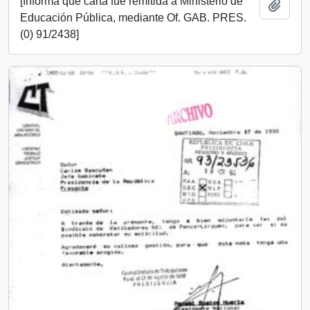
[Informa que carta fue remitida a Ministerio de
Añadi
Educación Pública, mediante Of. GAB. PRES.
(0) 91/2438]