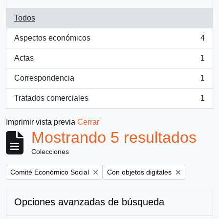
Todos
Aspectos económicos
4
, 4 resultados
Actas
1
, 1 resultados
Correspondencia
1
, 1 resultados
Tratados comerciales
1
, 1 resultados
Imprimir vista previa
Cerrar
Mostrando 5 resultados
Colecciones
Remove filter:
Remove filter:
Comité Económico Social
Con objetos digitales
Opciones avanzadas de búsqueda