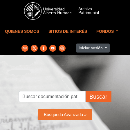
Skip to main content
QUIENES SOMOS
SITIOS DE INTERÉS
FONDOS
Iniciar sesión
Buscar
Búsqueda Avanzada »