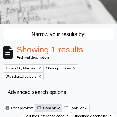
Narrow your results by:
Showing 1 results
Archival description
Remove filter:
Remove filter:
Trivelli O., Marcelo
Obras públicas
Remove filter:
With digital objects
Advanced search options
Print preview
Card view
Table view
Sort by: Reference code
Direction: Ascending