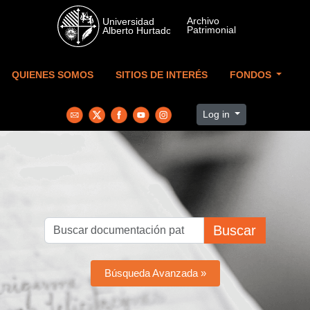
Skip to main content
QUIENES SOMOS
SITIOS DE INTERÉS
FONDOS
Log in
Buscar
Búsqueda Avanzada »