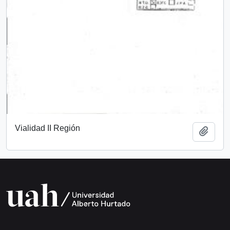
Vialidad II Región
Add t