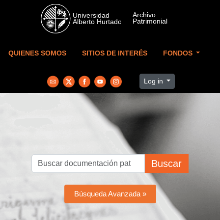
Skip to main content
QUIENES SOMOS
SITIOS DE INTERÉS
FONDOS
Log in
Buscar
Búsqueda Avanzada »